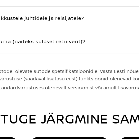
kkustele juhtidele ja reisijatele?
a (näiteks kuldset retriiverit)?
l fotodel olevate autode spetsifikatsioonid ei vasta Eesti nõ
varustuse (saadaval lisatasu eest) funktsioonid olenevad ko
ndardvarustuses olenevalt versioonist või ainult lisavarust
TUGE JÄRGMINE SA