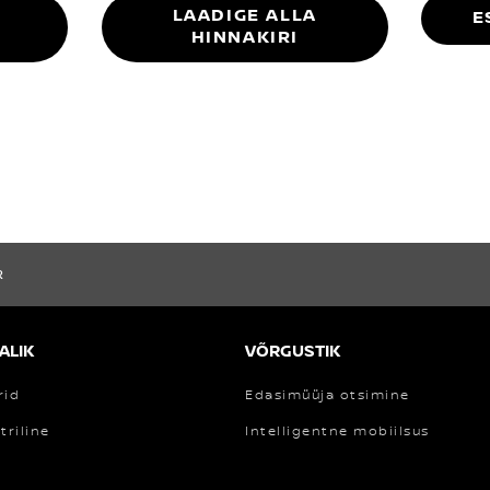
LAADIGE ALLA
E
HINNAKIRI
R
ALIK
VÕRGUSTIK
rid
Edasimüüja otsimine
triline
Intelligentne mobiilsus