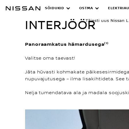
Liigu
SÕIDUKID
OSTMA
ELEKTRIAU
INTERJÖÖR
põhisisu
juurde
INTERJÖÖR
Täiesti uus Nissan 
Panoraamkatus hämardusega⁽¹⁾
Valitse oma taevast!
Jäta hüvasti kohmakate päikesesirmidega
nupuvajutusega – ilma lisakihtideta. See 
Nelja tumendatava ala ja madala soojuski