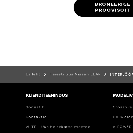
BRONEERIGE
PROOVISÕIT
Esileht
Täiesti uus Nissan LEAF
INTERJÖÖ
KLIENDITEENINDUS
MUDELIV
Sõnastik
Crossove
Kontaktid
100% elek
WLTP - Uus heitekatse meetod
e-POWER