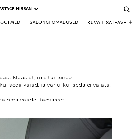
ASTAGE NISSAN
ÕÕTMED
SALONGI OMADUSED
KUVA LISATEAVE
sast klaasist, mis tumeneb
 seda vajad, ja varju, kui seda ei vajata.
ida oma vaadet taevasse.