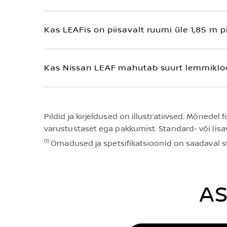
Kas LEAFis on piisavalt ruumi üle 1,85 m pi
Kas Nissan LEAF mahutab suurt lemmikloom
Pildid ja kirjeldused on illustratiivsed. Mõnede
varustustaset ega pakkumist. Standard- või lisa
(1)
Omadused ja spetsifikatsioonid on saadaval sta
AS