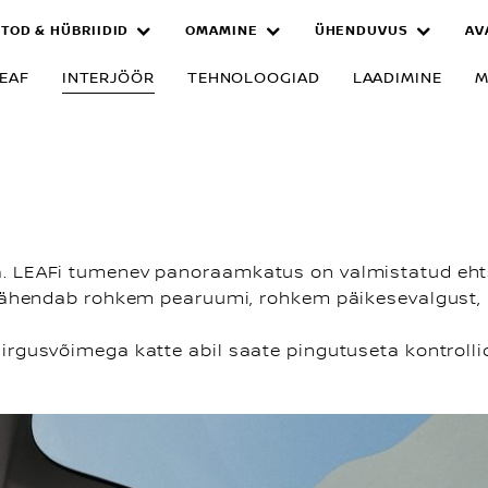
TOD & HÜBRIIDID
OMAMINE
ÜHENDUVUS
AV
LEAF
INTERJÖÖR
TEHNOLOOGIAD
LAADIMINE
M
. LEAFi tumenev panoraamkatus on valmistatud eht
tähendab rohkem pearuumi, rohkem päikesevalgust, kui
irgusvõimega katte abil saate pingutuseta kontroll