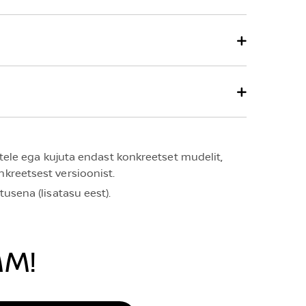
uetele ega kujuta endast konkreetset mudelit,
nkreetsest versioonist.
usena (lisatasu eest).
MM!