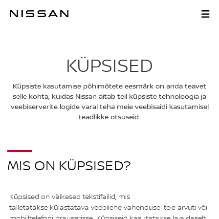
Liigu
põhisisu
KÜPSISED
juurde
KÜPSISED
Küpsiste kasutamise põhimõtete eesmärk on anda teavet
selle kohta, kuidas Nissan aitab teil küpsiste tehnoloogia ja
veebiserverite logide varal teha meie veebisaidi kasutamisel
teadlikke otsuseid.
MIS ON KÜPSISED?
Küpsised on väikesed tekstifailid, mis
talletatakse külastatava veebilehe vahendusel teie arvuti või
mobiiltelefoni brauserisse. Küpsiseid kasutatakse laialdaselt