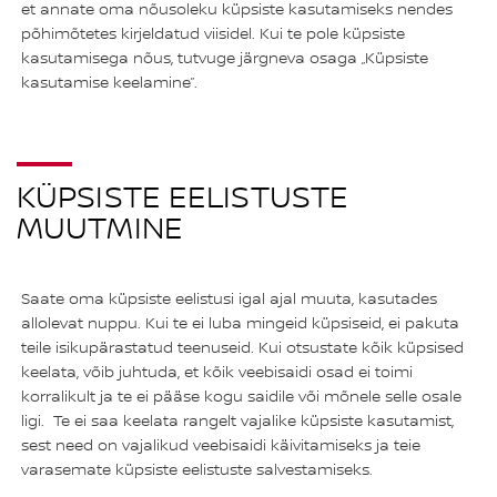
et annate oma nõusoleku küpsiste kasutamiseks nendes
põhimõtetes kirjeldatud viisidel. Kui te pole küpsiste
kasutamisega nõus, tutvuge järgneva osaga „Küpsiste
kasutamise keelamine”.
KÜPSISTE EELISTUSTE
MUUTMINE
Saate oma küpsiste eelistusi igal ajal muuta, kasutades
allolevat nuppu. Kui te ei luba mingeid küpsiseid, ei pakuta
teile isikupärastatud teenuseid. Kui otsustate kõik küpsised
keelata, võib juhtuda, et kõik veebisaidi osad ei toimi
korralikult ja te ei pääse kogu saidile või mõnele selle osale
ligi. Te ei saa keelata rangelt vajalike küpsiste kasutamist,
sest need on vajalikud veebisaidi käivitamiseks ja teie
varasemate küpsiste eelistuste salvestamiseks.