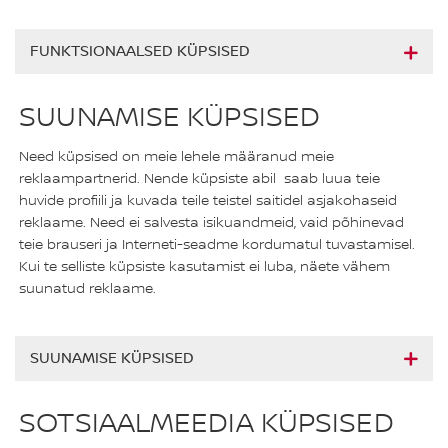
FUNKTSIONAALSED KÜPSISED
SUUNAMISE KÜPSISED
Need küpsised on meie lehele määranud meie
reklaampartnerid. Nende küpsiste abil saab luua teie
huvide profiili ja kuvada teile teistel saitidel asjakohaseid
reklaame. Need ei salvesta isikuandmeid, vaid põhinevad
teie brauseri ja Interneti-seadme kordumatul tuvastamisel.
Kui te selliste küpsiste kasutamist ei luba, näete vähem
suunatud reklaame.
SUUNAMISE KÜPSISED
SOTSIAALMEEDIA KÜPSISED