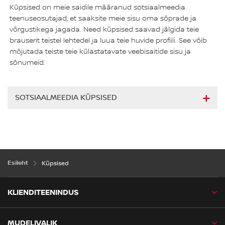
Küpsised on meie saidile määranud sotsiaalmeedia
teenuseosutajad, et saaksite meie sisu oma sõprade ja
võrgustikega jagada. Need küpsised saavad jälgida teie
brauserit teistel lehtedel ja luua teie huvide profiili. See võib
mõjutada teiste teie külastatavate veebisaitide sisu ja
sõnumeid.
SOTSIAALMEEDIA KÜPSISED
Esileht
Küpsised
KLIENDITEENINDUS
MUDELIVALIK