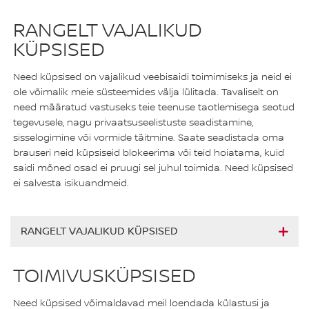
RANGELT VAJALIKUD
KÜPSISED
Need küpsised on vajalikud veebisaidi toimimiseks ja neid ei
ole võimalik meie süsteemides välja lülitada. Tavaliselt on
need määratud vastuseks teie teenuse taotlemisega seotud
tegevusele, nagu privaatsuseelistuste seadistamine,
sisselogimine või vormide täitmine. Saate seadistada oma
brauseri neid küpsiseid blokeerima või teid hoiatama, kuid
saidi mõned osad ei pruugi sel juhul toimida. Need küpsised
ei salvesta isikuandmeid.
RANGELT VAJALIKUD KÜPSISED
TOIMIVUSKÜPSISED
Need küpsised võimaldavad meil loendada külastusi ja