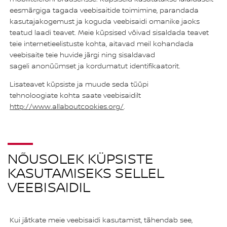
eesmärgiga tagada veebisaitide toimimine, parandada
kasutajakogemust ja koguda veebisaidi omanike jaoks
teatud laadi teavet. Meie küpsised võivad sisaldada teavet
teie internetieelistuste kohta, aitavad meil kohandada
veebisaite teie huvide järgi ning sisaldavad
sageli anonüümset ja kordumatut identifikaatorit.
Lisateavet küpsiste ja muude seda tüüpi
tehnoloogiate kohta saate veebisaidilt
http://www.allaboutcookies.org/
.
NÕUSOLEK KÜPSISTE
KASUTAMISEKS SELLEL
VEEBISAIDIL
Kui jätkate meie veebisaidi kasutamist, tähendab see,