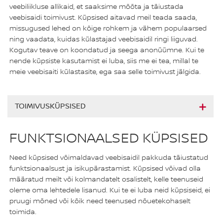
veebiliikluse allikaid, et saaksime mõõta ja täiustada
veebisaidi toimivust. Küpsised aitavad meil teada saada,
missugused lehed on kõige rohkem ja vähem populaarsed
ning vaadata, kuidas külastajad veebisaidil ringi liiguvad.
Kogutav teave on koondatud ja seega anonüümne. Kui te
nende küpsiste kasutamist ei luba, siis me ei tea, millal te
meie veebisaiti külastasite, ega saa selle toimivust jälgida.
TOIMIVUSKÜPSISED
FUNKTSIONAALSED KÜPSISED
Need küpsised võimaldavad veebisaidil pakkuda täiustatud
funktsionaalsust ja isikupärastamist. Küpsised võivad olla
määratud meilt või kolmandatelt osalistelt, kelle teenuseid
oleme oma lehtedele lisanud. Kui te ei luba neid küpsiseid, ei
pruugi mõned või kõik need teenused nõuetekohaselt
toimida.