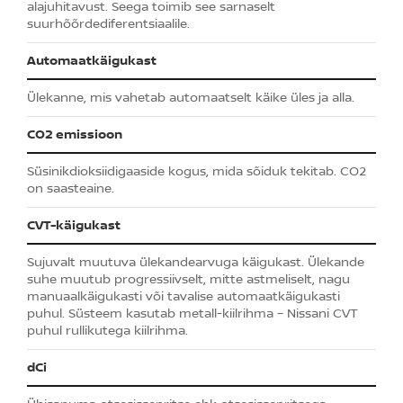
alajuhitavust. Seega toimib see sarnaselt
suurhõõrdediferentsiaalile.
Automaatkäigukast
Ülekanne, mis vahetab automaatselt käike üles ja alla.
CO2 emissioon
Süsinikdioksiidigaaside kogus, mida sõiduk tekitab. CO2
on saasteaine.
CVT-käigukast
Sujuvalt muutuva ülekandearvuga käigukast. Ülekande
suhe muutub progressiivselt, mitte astmeliselt, nagu
manuaalkäigukasti või tavalise automaatkäigukasti
puhul. Süsteem kasutab metall-kiilrihma – Nissani CVT
puhul rullikutega kiilrihma.
dCi