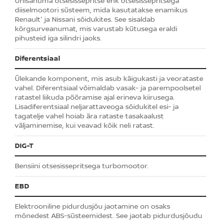
Ühisanuma otsesissepritse ehk otsesissepritsega
diiselmootori süsteem, mida kasutatakse enamikus
Renault' ja Nissani sõidukites. See sisaldab
kõrgsurveanumat, mis varustab kütusega eraldi
pihusteid iga silindri jaoks.
Diferentsiaal
Ülekande komponent, mis asub käigukasti ja veorataste
vahel. Diferentsiaal võimaldab vasak- ja parempoolsetel
ratastel liikuda pööramise ajal erineva kiirusega.
Lisadiferentsiaal neljarattaveoga sõidukitel esi- ja
tagatelje vahel hoiab ära rataste tasakaalust
väljaminemise, kui veavad kõik neli ratast.
DIG-T
Bensiini otsesissepritsega turbomootor.
EBD
Elektrooniline pidurdusjõu jaotamine on osaks
mõnedest ABS-süsteemidest. See jaotab pidurdusjõudu