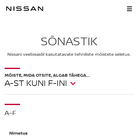
Liigu
põhisisu
SÕNASTIK
juurde
SÕNASTIK
Nissani veebisaidil kasutatavate tehniliste mõistete seletus.
MÕISTE, MIDA OTSITE, ALGAB TÄHEGA...
A-ST KUNI F-INI
A–F
Nimetus