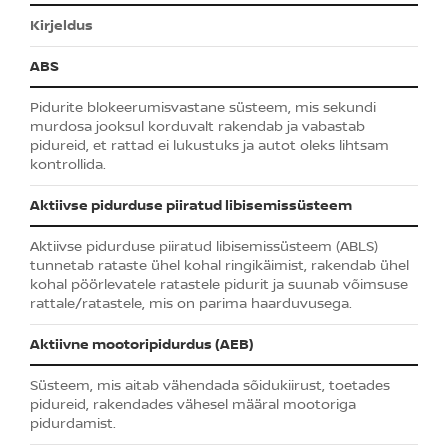
Kirjeldus
ABS
Pidurite blokeerumisvastane süsteem, mis sekundi
murdosa jooksul korduvalt rakendab ja vabastab
pidureid, et rattad ei lukustuks ja autot oleks lihtsam
kontrollida.
Aktiivse pidurduse piiratud libisemissüsteem
Aktiivse pidurduse piiratud libisemissüsteem (ABLS)
tunnetab rataste ühel kohal ringikäimist, rakendab ühel
kohal pöörlevatele ratastele pidurit ja suunab võimsuse
rattale/ratastele, mis on parima haarduvusega.
Aktiivne mootoripidurdus (AEB)
Süsteem, mis aitab vähendada sõidukiirust, toetades
pidureid, rakendades vähesel määral mootoriga
pidurdamist.