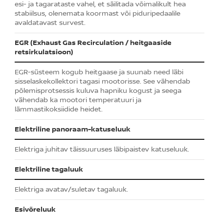
esi- ja tagarataste vahel, et säilitada võimalikult hea
stabiilsus, olenemata koormast või piduripedaalile
avaldatavast survest.
EGR (Exhaust Gas Recirculation / heitgaaside
retsirkulatsioon)
EGR-süsteem kogub heitgaase ja suunab need läbi
sisselaskekollektori tagasi mootorisse. See vähendab
põlemisprotsessis kuluva hapniku kogust ja seega
vähendab ka mootori temperatuuri ja
lämmastikoksiidide heidet.
Elektriline panoraam-katuseluuk
Elektriga juhitav täissuuruses läbipaistev katuseluuk.
Elektriline tagaluuk
Elektriga avatav/suletav tagaluuk.
Esivõreluuk