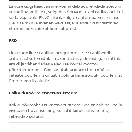
Esivõreluugi kasutamine võimaldab suurendada sõiduki
aerodünaamilisust, sulgedes õhuvoolu läbi radiaatori, kui
seda vaja pole. Esivõreluuk sulgub automaatselt kiirusel
üle 30 km/h ja avaneb vaid siis, kui andurid tuvastavad,
et mootor vajab rohkem jahutust.
ESP
Elektrooniline stabiilsusprogramm. ESP stabiliseerib
automaatselt sõidukit, rakendades pidureid igale rattale
eraldi ja vähendades vajaduse korral mootori
pöördemomenti. See kasutab andureid, et mõõta
rataste pöörlemiskiirust, roolinurka ja sõiduki pöörlemist
ümber vertikaaltelje.
Esikokkupõrke ennetussüsteem
Kokkupõrkeohtu tuvastav süsteem. See annab helilise ja
visuaalse hoiatuse ning kui juht kiirust ei vähenda,
rakendab pidurid.