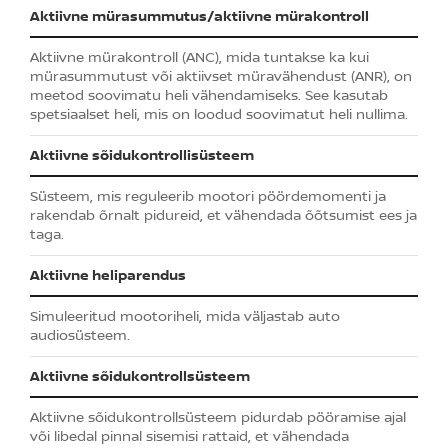
Aktiivne mürasummutus/aktiivne mürakontroll
Aktiivne mürakontroll (ANC), mida tuntakse ka kui
mürasummutust või aktiivset müravähendust (ANR), on
meetod soovimatu heli vähendamiseks. See kasutab
spetsiaalset heli, mis on loodud soovimatut heli nullima.
Aktiivne sõidukontrollisüsteem
Süsteem, mis reguleerib mootori pöördemomenti ja
rakendab õrnalt pidureid, et vähendada õõtsumist ees ja
taga.
Aktiivne heliparendus
Simuleeritud mootoriheli, mida väljastab auto
audiosüsteem.
Aktiivne sõidukontrollsüsteem
Aktiivne sõidukontrollsüsteem pidurdab pööramise ajal
või libedal pinnal sisemisi rattaid, et vähendada