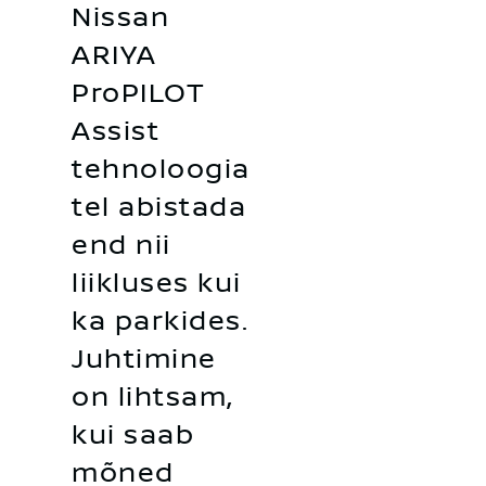
Nissan
ARIYA
ProPILOT
Assist
tehnoloogia
tel abistada
end nii
liikluses kui
ka parkides.
Juhtimine
on lihtsam,
kui saab
mõned