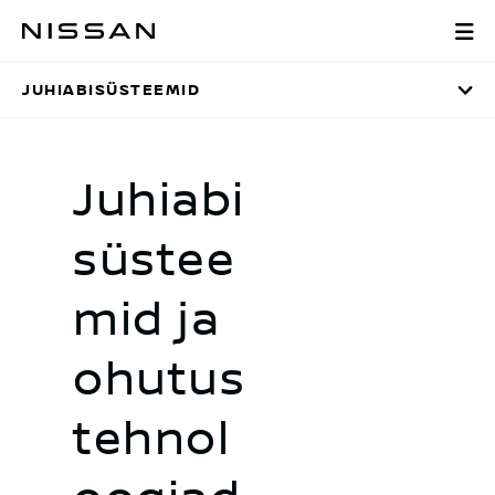
Liigu
Juhiabisüsteemi
põhisisu
juurde
JUHIABISÜSTEEMID
Juhiabi
süstee
mid ja
ohutus
tehnol