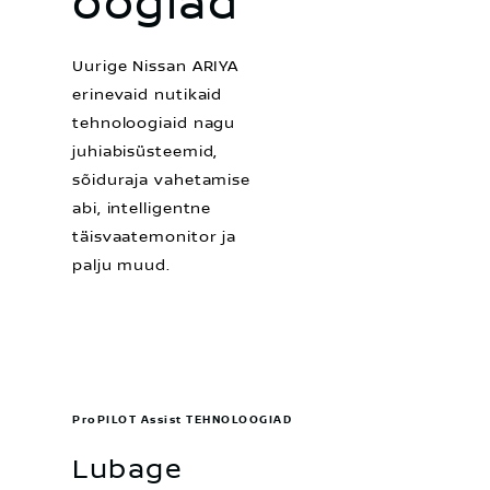
oogiad
Uurige Nissan ARIYA
erinevaid nutikaid
tehnoloogiaid nagu
juhiabisüsteemid,
sõiduraja vahetamise
abi, intelligentne
täisvaatemonitor ja
palju muud.
ProPILOT Assist TEHNOLOOGIAD
Lubage