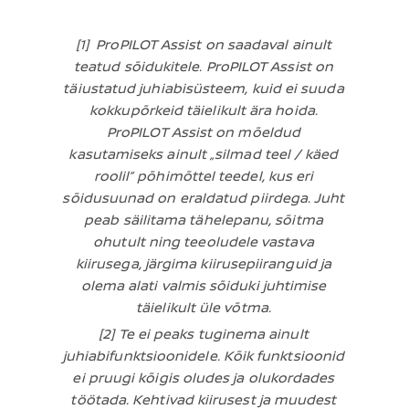
[1] ProPILOT Assist on saadaval ainult
teatud sõidukitele. ProPILOT Assist on
täiustatud juhiabisüsteem, kuid ei suuda
kokkupõrkeid täielikult ära hoida.
ProPILOT Assist on mõeldud
kasutamiseks ainult „silmad teel / käed
roolil” põhimõttel teedel, kus eri
sõidusuunad on eraldatud piirdega. Juht
peab säilitama tähelepanu, sõitma
ohutult ning teeoludele vastava
kiirusega, järgima kiirusepiiranguid ja
olema alati valmis sõiduki juhtimise
täielikult üle võtma.
[2] Te ei peaks tuginema ainult
juhiabifunktsioonidele. Kõik funktsioonid
ei pruugi kõigis oludes ja olukordades
töötada. Kehtivad kiirusest ja muudest