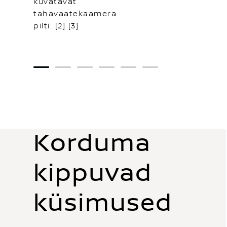
kuvatavat
tahavaatekaamera
pilti. [2] [3]
1
2
3
4
5
6
Korduma
kippuvad
küsimused