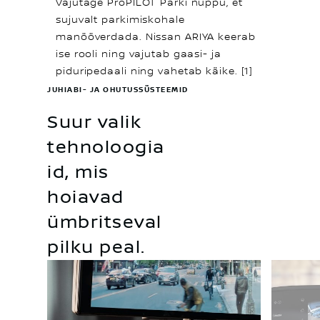
Vajutage ProPILOT Parki nuppu, et
sujuvalt parkimiskohale
manööverdada. Nissan ARIYA keerab
ise rooli ning vajutab gaasi- ja
piduripedaali ning vahetab käike. [1]
JUHIABI- JA OHUTUSSÜSTEEMID
Suur valik
tehnoloogia
id, mis
hoiavad
ümbritseval
pilku peal.