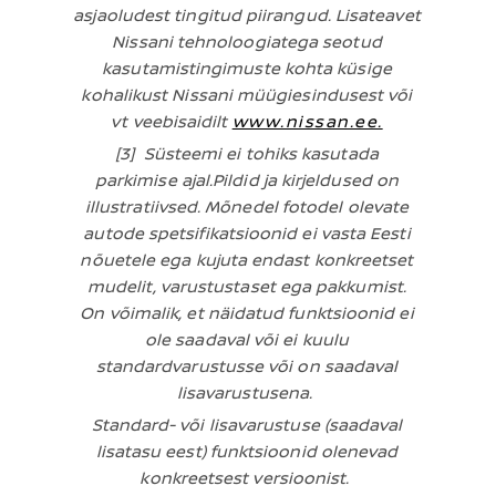
asjaoludest tingitud piirangud. Lisateavet
Nissani tehnoloogiatega seotud
kasutamistingimuste kohta küsige
kohalikust Nissani müügiesindusest või
vt veebisaidilt
www.nissan.ee.
[3] Süsteemi ei tohiks kasutada
parkimise ajal.Pildid ja kirjeldused on
illustratiivsed. Mõnedel fotodel olevate
autode spetsifikatsioonid ei vasta Eesti
nõuetele ega kujuta endast konkreetset
mudelit, varustustaset ega pakkumist.
On võimalik, et näidatud funktsioonid ei
ole saadaval või ei kuulu
standardvarustusse või on saadaval
lisavarustusena.
Standard- või lisavarustuse (saadaval
lisatasu eest) funktsioonid olenevad
konkreetsest versioonist.