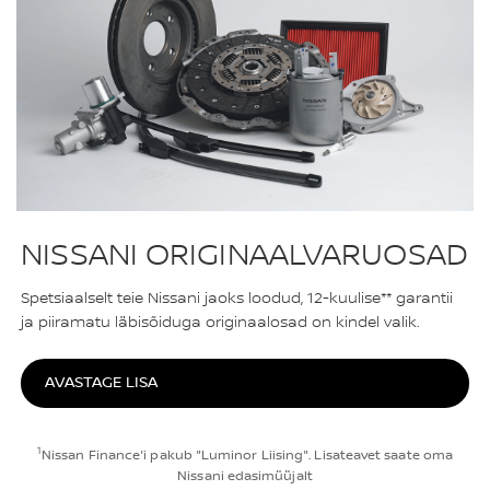
NISSANI ORIGINAALVARUOSAD
Spetsiaalselt teie Nissani jaoks loodud, 12-kuulise** garantii
ja piiramatu läbisõiduga originaalosad on kindel valik.
AVASTAGE LISA
1
Nissan Finance'i pakub "Luminor Liising". Lisateavet saate oma
Nissani edasimüüjalt