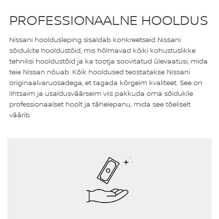
PROFESSIONAALNE HOOLDUS
Nissani hooldusleping sisaldab konkreetseid Nissani
sõidukite hooldustöid, mis hõlmavad kõiki kohustuslikke
tehnilisi hooldustöid ja ka tootja soovitatud ülevaatusi, mida
teie Nissan nõuab. Kõik hooldused teostatakse Nissani
originaalvaruosadega, et tagada kõrgeim kvaliteet. See on
lihtsaim ja usaldusväärseim viis pakkuda oma sõidukile
professionaalset hoolt ja tähelepanu, mida see tõeliselt
väärib.