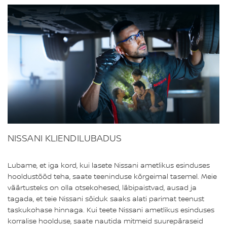
NISSANI KLIENDILUBADUS
Lubame, et iga kord, kui lasete Nissani ametlikus esinduses
hooldustööd teha, saate teeninduse kõrgeimal tasemel. Meie
väärtusteks on olla otsekohesed, läbipaistvad, ausad ja
tagada, et teie Nissani sõiduk saaks alati parimat teenust
taskukohase hinnaga. Kui teete Nissani ametlikus esinduses
korralise hoolduse, saate nautida mitmeid suurepäraseid