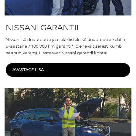
NISSANI GARANTII
Nissani sõiduautodele ja elektrilistele sõiduautodele kehtib
5-aastane / 100 000 km garantii* (olenevalt sellest, kumb
saabub varem). Lisateavet Nissani garantii kohta!
AVASTAGE LISA