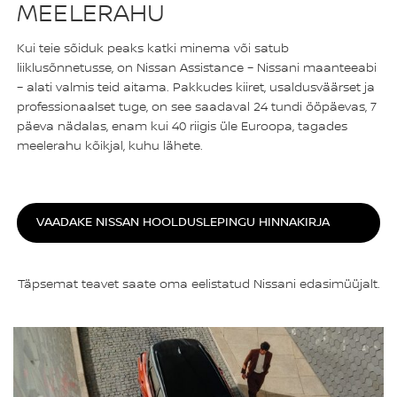
MEELERAHU
Kui teie sõiduk peaks katki minema või satub
liiklusõnnetusse, on Nissan Assistance – Nissani maanteeabi
– alati valmis teid aitama. Pakkudes kiiret, usaldusväärset ja
professionaalset tuge, on see saadaval 24 tundi ööpäevas, 7
päeva nädalas, enam kui 40 riigis üle Euroopa, tagades
meelerahu kõikjal, kuhu lähete.
VAADAKE NISSAN HOOLDUSLEPINGU HINNAKIRJA
Täpsemat teavet saate oma eelistatud Nissani edasimüüjalt.