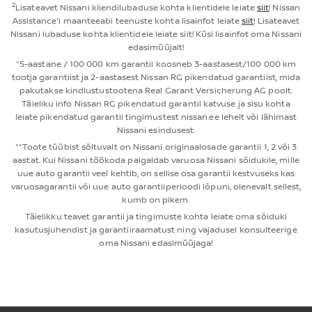
2
Lisateavet Nissani kliendilubaduse kohta klientidele leiate
siit
! Nissan
Assistance'i maanteeabi teenuste kohta lisainfot leiate
siit
! Lisateavet
Nissani lubaduse kohta klientidele leiate siit! Küsi lisainfot oma Nissani
edasimüüjalt!
*5-aastane / 100 000 km garantii koosneb 3-aastasest/100 000 km
tootja garantiist ja 2-aastasest Nissan RG pikendatud garantiist, mida
pakutakse kindlustustootena Real Garant Versicherung AG poolt.
Täieliku info Nissan RG pikendatud garantii katvuse ja sisu kohta
leiate pikendatud garantii tingimustest nissan.ee lehelt või lähimast
Nissani esindusest.
**Toote tüübist sõltuvalt on Nissani originaalosade garantii 1, 2 või 3
aastat. Kui Nissani töökoda paigaldab varuosa Nissani sõidukile, mille
uue auto garantii veel kehtib, on sellise osa garantii kestvuseks kas
varuosagarantii või uue auto garantiiperioodi lõpuni, olenevalt sellest,
kumb on pikem.
Täielikku teavet garantii ja tingimuste kohta leiate oma sõiduki
kasutusjuhendist ja garantiiraamatust ning vajadusel konsulteerige
oma Nissani edasimüüjaga!