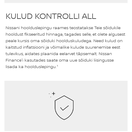
KULUD KONTROLLI ALL
Nissani hoolduslepingu raames teostatakse Teie sõidukile
hooldust fikseeritud hinnaga, tagades selle, et olete algusest
peale kursis oma sõiduki hoolduskuludega. Need kulud on
kaitstud inflatsiooni ja võimalike kulude suurenemise eest
tulevikus, aidates plaanida eelarvet täpsemalt. Nissan
Finance'i kasutades saate oma uue sõiduki liisingusse
lisada ka hoolduslepingu.¹