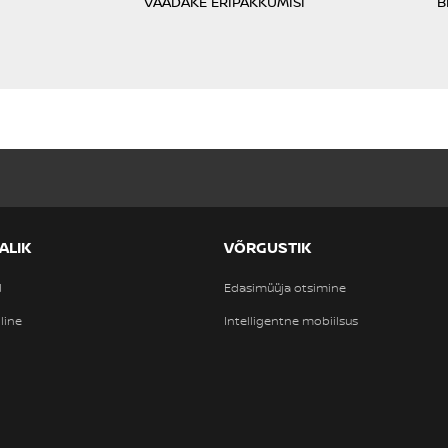
VAADAKE ERIPAKKUMISI
B
ALIK
VÕRGUSTIK
d
Edasimüüja otsimine
line
Intelligentne mobiilsus