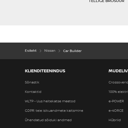
TELLIGE BROŠÜÜR
Esileht
Nissan
Car Builder
KLIENDITEENINDUS
MUDELIV
Sõnastik
Crossoveri
Kontaktid
100% elektri
WLTP - Uus heitekatse meetod
e-POWER
GDPR: teie isikuandmete kaitsmine
e-4ORCE
Ühendatud sõiduki andmed
Hübriid