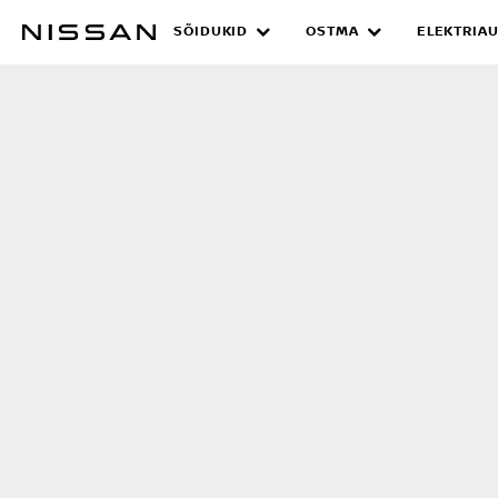
Liigu
SÕIDUKID
OSTMA
ELEKTRIAU
CAR BUILDER
põhisisu
juurde
UUS JA PAREM TUL
ON TEEL
Auto konfiguraator on juba olemas arvutis 
kuid õige pea saate kujundada oma Niss
mobiiltelefoni või tahvelarvutit kasutades.
uue ja parema tuleviku, kus iganes te ka ei 