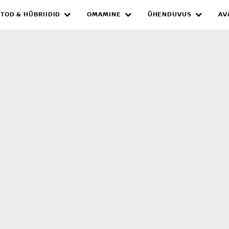
TOD & HÜBRIIDID
OMAMINE
ÜHENDUVUS
AV
EVIK
ja laptopis,
an ka oma
 Toome teieni
viibiks.