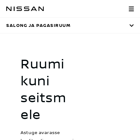
Liigu
Salong ja pagas
põhisisu
juurde
SALONG JA PAGASIRUUM
Ruumi
kuni
seitsm
ele
Astuge avarasse