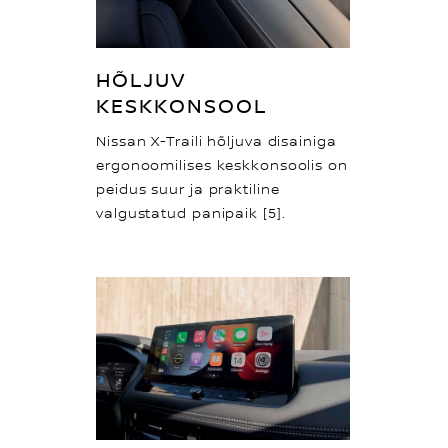
HÕLJUV
KESKKONSOOL
Nissan X-Traili hõljuva disainiga
ergonoomilises keskkonsoolis on
peidus suur ja praktiline
valgustatud panipaik [5].