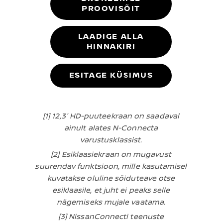
PROOVISÕIT
LAADIGE ALLA
HINNAKIRI
ESITAGE KÜSIMUS
[1] 12,3″ HD-puuteekraan on saadaval
ainult alates N-Connecta
varustusklassist.
[2] Esiklaasiekraan on mugavust
suurendav funktsioon, mille kasutamisel
kuvatakse oluline sõiduteave otse
esiklaasile, et juht ei peaks selle
nägemiseks mujale vaatama.
[3] NissanConnecti teenuste