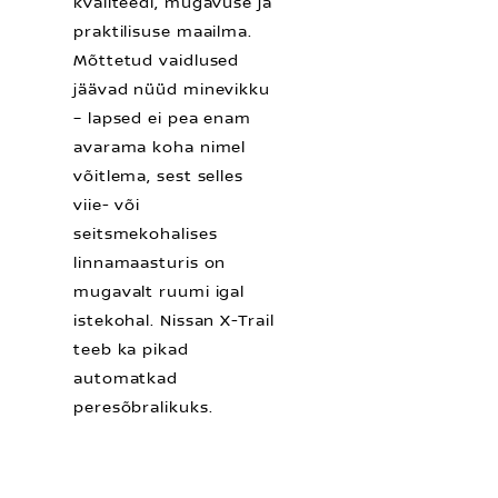
kvaliteedi, mugavuse ja
praktilisuse maailma.
Mõttetud vaidlused
jäävad nüüd minevikku
– lapsed ei pea enam
avarama koha nimel
võitlema, sest selles
viie- või
seitsmekohalises
linnamaasturis on
mugavalt ruumi igal
istekohal. Nissan X-Trail
teeb ka pikad
automatkad
peresõbralikuks.