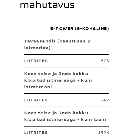
mahutavus
E-POWER (5-KOHALINE)
Tavaasendis (kasutuses 2
istmerida)
575
Koos teise ja 3nda kokku
klapitud istmereaga - kuni
istmereani
742
Koos teise ja 3nda kokku
klapitud istmereaga - kuni laeni
1396