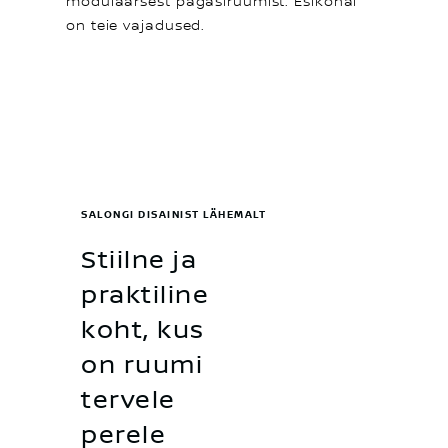
modulaarsest pagasiruumist. Esikohal
on teie vajadused.
SALONGI DISAINIST LÄHEMALT
Stiilne ja
praktiline
koht, kus
on ruumi
tervele
perele