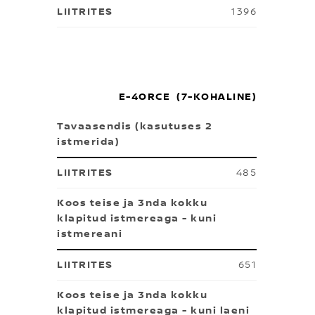
1396
E-4ORCE (7-KOHALINE)
Tavaasendis (kasutuses 2
istmerida)
485
Koos teise ja 3nda kokku
klapitud istmereaga - kuni
istmereani
651
Koos teise ja 3nda kokku
klapitud istmereaga - kuni laeni