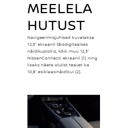
MEELELA
HUTUST
Navigeerimisjuhised kuvatakse
12,3″ ekraanil täisdigitaalses
näidikuplokis, kõik muu 12,3″
NissanConnecti ekraanil [1] ning
lisaks näete olulist teavet ka
10,8″ esiklaasinäidikul [2].