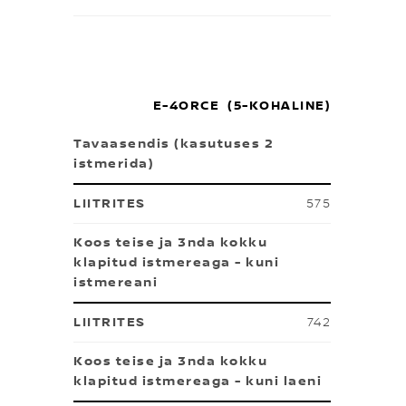
E-4ORCE (5-KOHALINE)
Tavaasendis (kasutuses 2
istmerida)
575
Koos teise ja 3nda kokku
klapitud istmereaga - kuni
istmereani
742
Koos teise ja 3nda kokku
klapitud istmereaga - kuni laeni