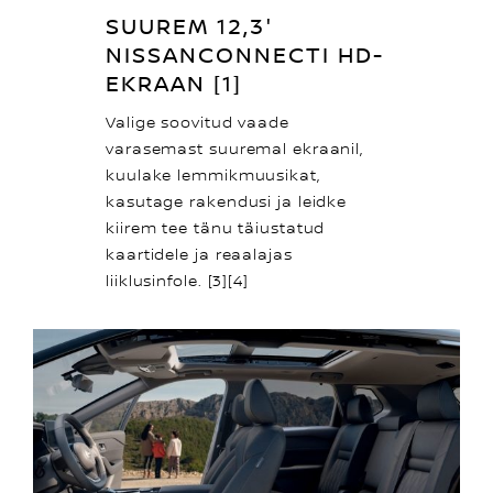
SUUREM 12,3″
NISSANCONNECTI HD-
EKRAAN [1]
Valige soovitud vaade
varasemast suuremal ekraanil,
kuulake lemmikmuusikat,
kasutage rakendusi ja leidke
kiirem tee tänu täiustatud
kaartidele ja reaalajas
liiklusinfole. [3][4]