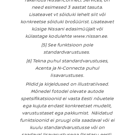
rakendus NissanConnect Services, on
need esimesed 3 aastat tasuta.
Lisateavet vt sõiduki lehelt siit või
konkreetse sõiduki brošüürist. Lisateavet
küsige Nissani edasimüüjalt või
külastage kodulehte www.nissan.ee.
[5] See funktsioon pole
standardvarustuses.
[6] Tekna puhul standardvarustuses,
Acenta ja N-Connecta puhul
lisavarustuses.
Pildid ja kirjeldused on illustratiivsed.
Mõnedel fotodel olevate autode
spetsifikatsioonid ei vasta Eesti nõuetele
ega kujuta endast konkreetset mudelit,
varustustaset ega pakkumist. Näidatud
funktsioonid ei pruugi olla saadaval või ei
kuulu standardvarustusse või on
saadaval lisavarustusena (lisatasu eest).