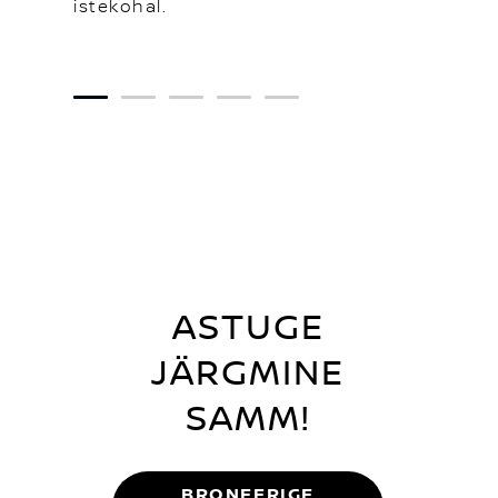
istekohal.
1
2
3
4
5
ASTUGE
JÄRGMINE
SAMM!
BRONEERIGE