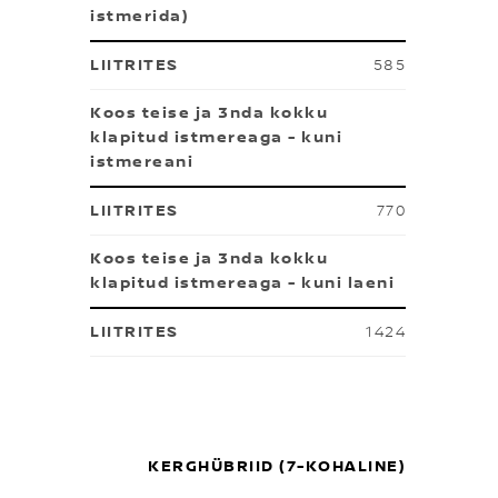
istmerida)
585
Koos teise ja 3nda kokku
klapitud istmereaga - kuni
istmereani
770
Koos teise ja 3nda kokku
klapitud istmereaga - kuni laeni
1424
KERGHÜBRIID (7-KOHALINE)