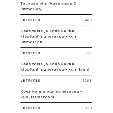
Tavaasendis (kasutuses 2
istmerida)
485
Koos teise ja 3nda kokku
klapitud istmereaga - kuni
istmereani
651
Koos teise ja 3nda kokku
klapitud istmereaga - kuni laeni
1298
Koos kolmanda istmereaga -
kuni istmereani
120