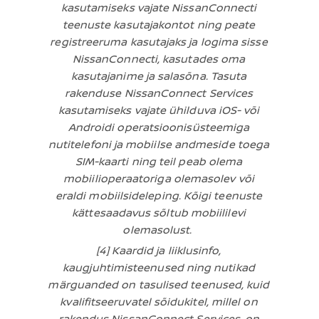
kasutamiseks vajate NissanConnecti
teenuste kasutajakontot ning peate
registreeruma kasutajaks ja logima sisse
NissanConnecti, kasutades oma
kasutajanime ja salasõna. Tasuta
rakenduse NissanConnect Services
kasutamiseks vajate ühilduva iOS- või
Androidi operatsioonisüsteemiga
nutitelefoni ja mobiilse andmeside toega
SIM-kaarti ning teil peab olema
mobiilioperaatoriga olemasolev või
eraldi mobiilsideleping. Kõigi teenuste
kättesaadavus sõltub mobiililevi
olemasolust.
[4] Kaardid ja liiklusinfo,
kaugjuhtimisteenused ning nutikad
märguanded on tasulised teenused, kuid
kvalifitseeruvatel sõidukitel, millel on